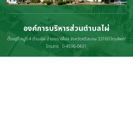
องค์การบริหารส่วนตำบลไผ่
ตั้งอยู่ที่ หมู่ที่ 4 ตำบลไผ่ อำเภอราษีไศล จังหวัดศรีสะเกษ 33160 โทรศัพท์/
โทรสาร : 0-4596-0431