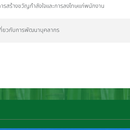
ารสร้างขวัญกำลังใจและการลงโทษแก่พนักงาน
กี่ยวกับการพัฒนาบุคลากร
นผลการปฏิบัติงานบุคลากร