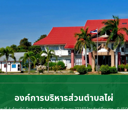
องค์การบริหารส่วนตำบลไผ่
่ที่ หมู่ที่ 4 ตำบลไผ่ อำเภอราษีไศล จังหวัดศรีสะเกษ 33160 โทรศัพท์/โทรสาร : 0-4